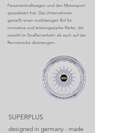
Personenkraftwagen und den Motorsport
spezialisiert hat. Das Unternehmen
genießt einen erstklassigen Ruf für
innovative und leistungsstarke Räder, die
sowohl im Straßenverkehr als auch auf der
Rennstrecke überzeugen.
SUPERPLUS
designed in germany - made